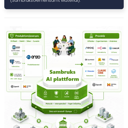
(SambruksGemensamt Material)
.