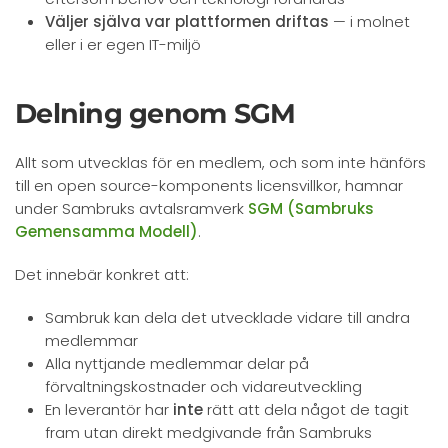
Väljer själva var plattformen driftas
— i molnet
eller i er egen IT-miljö
Delning genom SGM
Allt som utvecklas för en medlem, och som inte hänförs
till en open source-komponents licensvillkor, hamnar
under Sambruks avtalsramverk
SGM (Sambruks
Gemensamma Modell)
.
Det innebär konkret att:
Sambruk kan dela det utvecklade vidare till andra
medlemmar
Alla nyttjande medlemmar delar på
förvaltningskostnader och vidareutveckling
En leverantör har
inte
rätt att dela något de tagit
fram utan direkt medgivande från Sambruks