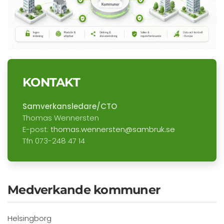
KONTAKT
Samverkansledare/CTO
Thomas Wennersten
E-post:
thomas.wennersten@sambruk.se
Tfn 073-248 47 14
Medverkande kommuner
Helsingborg