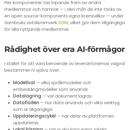
Fler komponenter tas löpande fram av andra
medlemmar och hamnar — i den mån de inte täcks av
en open source-komponents egna licensvillkor — under
Sambruks avtalsramverk
SGM
, vilket gör dem tillgängliga
för alla nyttjande medlemmar.
Rådighet över era AI-förmågor
I stället för att vara beroende av leverantörernas vägval
bestämmer ni själva över:
Modellval
— vilka språkmodeller och
embeddingmodeller som används
Datalagring
— var dokument lagras
Dataflöden
— hur data används och vilka verktyg
som är tillgängliga
Uppdateringscykel
— när delar av plattformen
uppdateras
Lokal körning
— när ni ska köra egna, lokala