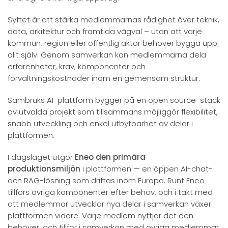
Syftet är att stärka medlemmarnas rådighet över teknik,
data, arkitektur och framtida vägval – utan att varje
kommun, region eller offentlig aktör behöver bygga upp
allt själv. Genom samverkan kan medlemmarna dela
erfarenheter, krav, komponenter och
förvaltningskostnader inom en gemensam struktur.
Sambruks AI-plattform bygger på en open source-stack
av utvalda projekt som tillsammans möjliggör flexibilitet,
snabb utveckling och enkel utbytbarhet av delar i
plattformen.
I dagsläget utgör
Eneo den primära
produktionsmiljön
i plattformen — en öppen AI-chat-
och RAG-lösning som driftas inom Europa. Runt Eneo
tillförs övriga komponenter efter behov, och i takt med
att medlemmar utvecklar nya delar i samverkan växer
plattformen vidare. Varje medlem nyttjar det den
behöver, och tillför i samverkan med övriga medlemmar