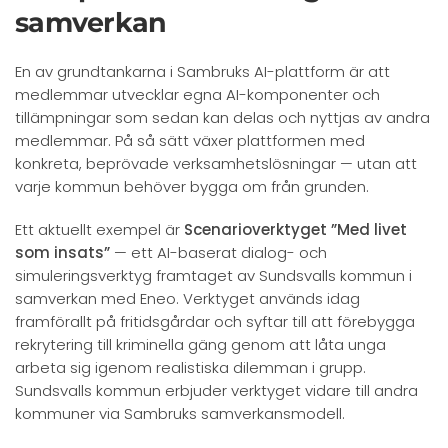
samverkan
En av grundtankarna i Sambruks AI-plattform är att
medlemmar utvecklar egna AI-komponenter och
tillämpningar som sedan kan delas och nyttjas av andra
medlemmar. På så sätt växer plattformen med
konkreta, beprövade verksamhetslösningar — utan att
varje kommun behöver bygga om från grunden.
Ett aktuellt exempel är
Scenarioverktyget ”Med livet
som insats”
— ett AI-baserat dialog- och
simuleringsverktyg framtaget av Sundsvalls kommun i
samverkan med Eneo. Verktyget används idag
framförallt på fritidsgårdar och syftar till att förebygga
rekrytering till kriminella gäng genom att låta unga
arbeta sig igenom realistiska dilemman i grupp.
Sundsvalls kommun erbjuder verktyget vidare till andra
kommuner via Sambruks samverkansmodell.