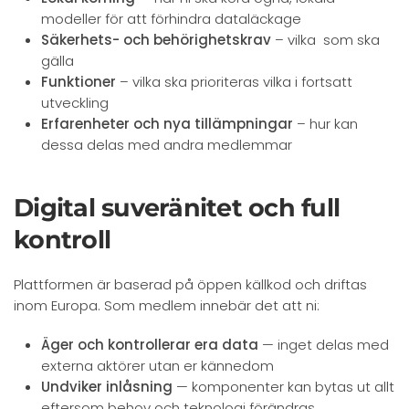
modeller för att förhindra dataläckage
Säkerhets- och behörighetskrav
– vilka som ska
gälla
Funktioner
– vilka ska prioriteras vilka i fortsatt
utveckling
Erfarenheter och nya tillämpningar
– hur kan
dessa delas med andra medlemmar
Digital suveränitet och full
kontroll
Plattformen är baserad på öppen källkod och driftas
inom Europa. Som medlem innebär det att ni:
Äger och kontrollerar era data
— inget delas med
externa aktörer utan er kännedom
Undviker inlåsning
— komponenter kan bytas ut allt
eftersom behov och teknologi förändras