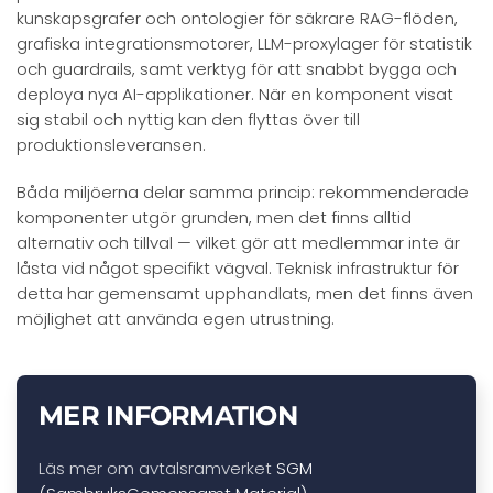
kunskapsgrafer och ontologier för säkrare RAG-flöden,
grafiska integrationsmotorer, LLM-proxylager för statistik
och guardrails, samt verktyg för att snabbt bygga och
deploya nya AI-applikationer. När en komponent visat
sig stabil och nyttig kan den flyttas över till
produktionsleveransen.
Båda miljöerna delar samma princip: rekommenderade
komponenter utgör grunden, men det finns alltid
alternativ och tillval — vilket gör att medlemmar inte är
låsta vid något specifikt vägval. Teknisk infrastruktur för
detta har gemensamt upphandlats, men det finns även
möjlighet att använda egen utrustning.
MER INFORMATION
Läs mer om avtalsramverket
SGM