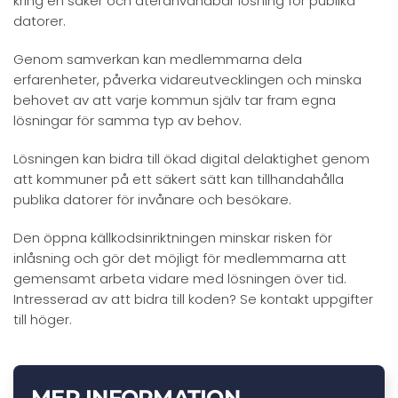
kring en säker och återanvändbar lösning för publika
datorer.
Genom samverkan kan medlemmarna dela
erfarenheter, påverka vidareutvecklingen och minska
behovet av att varje kommun själv tar fram egna
lösningar för samma typ av behov.
Lösningen kan bidra till ökad digital delaktighet genom
att kommuner på ett säkert sätt kan tillhandahålla
publika datorer för invånare och besökare.
Den öppna källkodsinriktningen minskar risken för
inlåsning och gör det möjligt för medlemmarna att
gemensamt arbeta vidare med lösningen över tid.
Intresserad av att bidra till koden? Se kontakt uppgifter
till höger.
MER INFORMATION