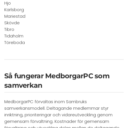
Hjo
Karlsborg
Mariestad
Skövde
Tibro
Tidaholm
Töreboda
Så fungerar MedborgarPC som
samverkan
MedborgarPC förvaltas inom Sambruks
samverkansmodell. Deltagande medlemmar styr
inriktning, prioriteringar och vidareutveckling genom
gemensam förvaltning. Kostnader för gemensam
förvaltning och utveckling delas mellan de deltagande