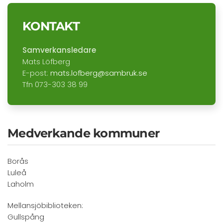
KONTAKT
Samverkansledare
Mats Löfberg
E-post:
mats.lofberg@sambruk.se
Tfn 073-303 38 99
Medverkande kommuner
Borås
Luleå
Laholm
Mellansjöbiblioteken:
Gullspång