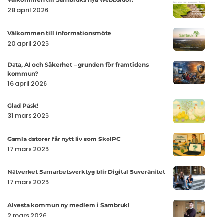
nya
tillbaka
biblioteken
till
28 april 2026
webbsidor!
till
läsfrämjan
Sambruks
klassrumme
arbete
Välkomme
nya
Välkommen till informationsmöte
till
20 april 2026
webbsidor!
informatio
Data,
Data, AI och Säkerhet – grunden för framtidens
kommun?
AI
16 april 2026
och
Säkerhet
Glad
Glad Påsk!
–
Påsk!
31 mars 2026
grunden
för
Gamla
Gamla datorer får nytt liv som SkolPC
framtidens
datorer
17 mars 2026
kommun?
får
Nätverket
nytt
Nätverket Samarbetsverktyg blir Digital Suveränitet
Samarbetsv
17 mars 2026
liv
blir
som
Alvesta
Digital
Alvesta kommun ny medlem i Sambruk!
SkolPC
kommun
2 mars 2026