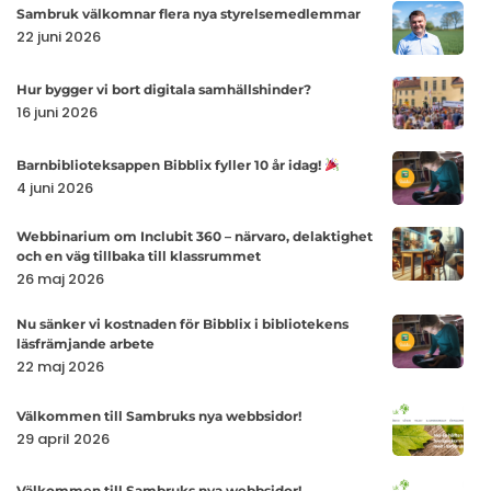
Sambruk
Sambruk välkomnar flera nya styrelsemedlemmar
välkomnar
22 juni 2026
flera
Hur
nya
Hur bygger vi bort digitala samhällshinder?
bygger
16 juni 2026
styrelseme
vi
Barnbiblio
bort
Barnbiblioteksappen Bibblix fyller 10 år idag!
Bibblix
4 juni 2026
digitala
fyller
samhällshi
Webbinari
Webbinarium om Inclubit 360 – närvaro, delaktighet
10
och en väg tillbaka till klassrummet
om
år
26 maj 2026
Inclubit
idag!
360
Nu
Nu sänker vi kostnaden för Bibblix i bibliotekens
–
läsfrämjande arbete
sänker
22 maj 2026
närvaro,
vi
delaktighet
kostnaden
Välkomme
Välkommen till Sambruks nya webbsidor!
och
för
till
29 april 2026
en
Bibblix
Sambruks
väg
i
Välkomme
Välkommen till Sambruks nya webbsidor!