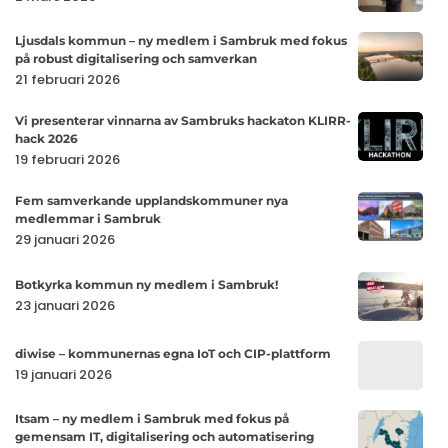
Suveränitet
ny
Ljusdals
Ljusdals kommun – ny medlem i Sambruk med fokus
medlem
på robust digitalisering och samverkan
kommun
i
21 februari 2026
–
Sambruk!
ny
Vi
Vi presenterar vinnarna av Sambruks hackaton KLIRR-
medlem
hack 2026
presenterar
19 februari 2026
i
vinnarna
Sambruk
av
Fem
Fem samverkande upplandskommuner nya
med
Sambruks
medlemmar i Sambruk
samverkan
fokus
29 januari 2026
hackaton
upplandsk
på
KLIRR-
nya
robust
Botkyrka
Botkyrka kommun ny medlem i Sambruk!
hack
medlemma
digitaliserin
kommun
23 januari 2026
2026
i
och
ny
Sambruk
diwise
samverkan
medlem
diwise – kommunernas egna IoT och CIP-plattform
–
19 januari 2026
i
kommuner
Sambruk!
Itsam
Itsam – ny medlem i Sambruk med fokus på
egna
gemensam IT, digitalisering och automatisering
–
IoT