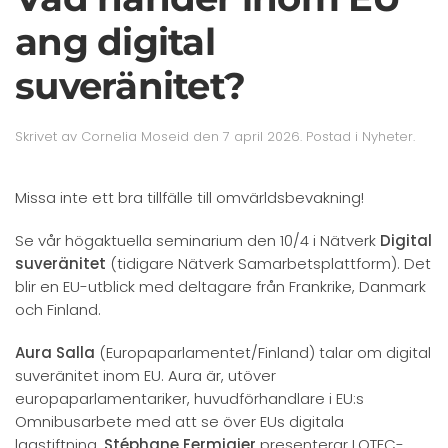
ang digital
suveränitet?
Skrivet av
Cornelia Moseid
den
7 april 2026
. Postad i
Nyheter
.
Missa inte ett bra tillfälle till omvärldsbevakning!
Se vår högaktuella seminarium den 10/4 i Nätverk
Digital
suveränitet
(tidigare Nätverk Samarbetsplattform). Det
blir en EU-utblick med deltagare från Frankrike, Danmark
och Finland.
Aura Salla
(Europaparlamentet/Finland) talar om digital
suveränitet inom EU. Aura är, utöver
europaparlamentariker, huvudförhandlare i EU:s
Omnibusarbete med att se över EUs digitala
lagstiftning.
Stéphane Fermigier
presenterar LOTEC-