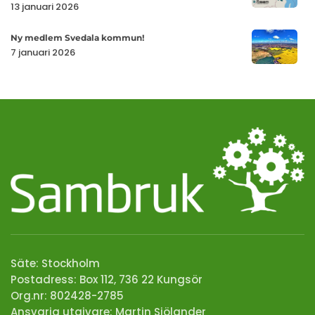
13 januari 2026
ny
och
medlem
CIP-
Ny
Ny medlem Svedala kommun!
i
plattform
medlem
7 januari 2026
Sambruk
Svedala
med
kommun!
fokus
på
gemensam
IT,
digitaliserin
och
automatise
Säte: Stockholm
Postadress: Box 112, 736 22 Kungsör
Org.nr: 802428-2785
Ansvarig utgivare:
Martin Sjölander